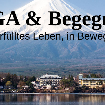
A & Begeg
rfülltes Leben, in Bew