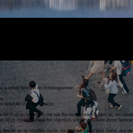
ten warmen Strahlen der Frühlingssonne.
in.
n liefen ihr über das Gesicht.
ihn die Frau zu bemerken. Sie sah ihn mit geröteten Augen an, der Mann
sie zu erzählen. Zunächst zögerlich, schüchtern, dann immer befreiter. 
, das ihr so zu schaffen macht. Sie berichtete von dem Anruf, den si