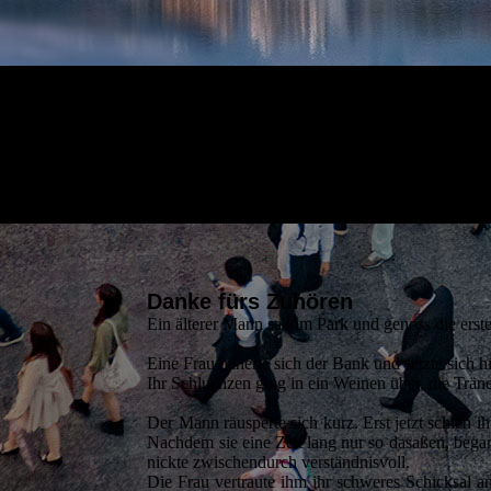
Danke fürs Zuhören
Ein älterer Mann saß im Park und genoss die ers
Eine Frau näherte sich der Bank und setzte sich h
Ihr Schluchzen ging in ein Weinen über, die Träne
Der Mann räusperte sich kurz. Erst jetzt schien 
Nachdem sie eine Zeit lang nur so dasaßen, begann 
nickte zwischendurch verständnisvoll.
Die Frau vertraute ihm ihr schweres Schicksal an