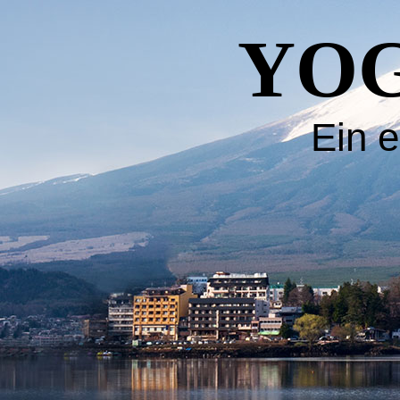
YOG
Ein e