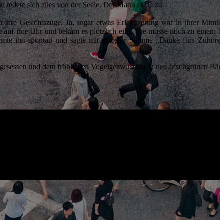
e redete sich alles von der Seele. Der Mann hörte zu.
ch ihre Gesichtszüge. Ja, sogar etwas Erleichterung war in ihrer Mim
ie auf ihre Uhr und bekam es plötzlich eilig. Sie müsse noch zu einem T
mte ihn spontan und sagte mit gelöster Stimme „Danke fürs Zuhören!
gesessen und dem fröhlichen Vogelgezwitscher in den frischgrünen Bä