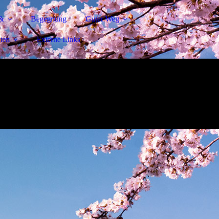
&
Begegnung
Guter Weg
ten
Externe Links