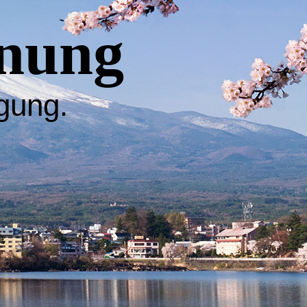
nung
egung.