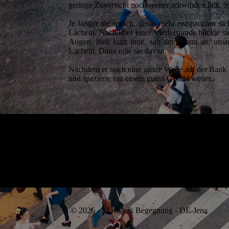
geringe Zuversicht noch weiter schwinden ließ. Si
Je länger sie sprach, desto mehr entspannten si
Lächeln. Nach über einer Viertelstunde blickte s
Augen, hielt kurz inne, sah den Mann an, umar
Lächeln. Dann eilte sie davon.
Nachdem er noch eine ganze Weile auf der Bank 
und spazierte mit einem guten Gefühl weiter.
© 2026 - YOGA & Begegnung - DE-Jena